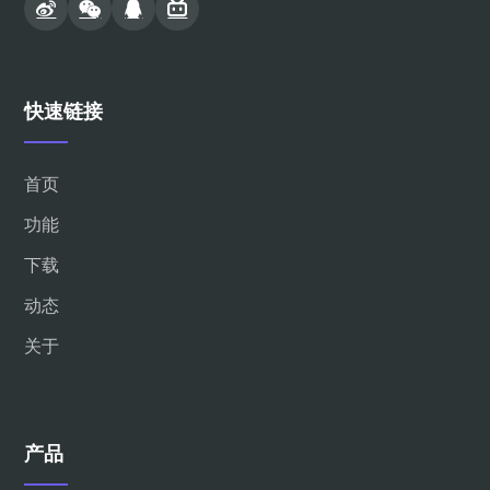
快速链接
首页
功能
下载
动态
关于
产品