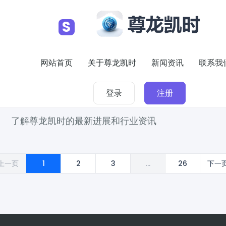
S
网站首页
关于尊龙凯时
新闻资讯
联系我
最新动态
登录
注册
了解尊龙凯时的最新进展和行业资讯
上一页
1
2
3
...
26
下一