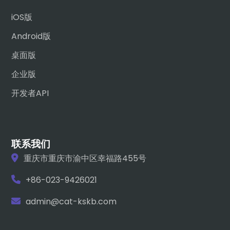
iOS版
Android版
桌面版
企业版
开发者API
联系我们
重庆市重庆市渝中区幸福路455号
+86-023-9426021
admin@cat-kskb.com