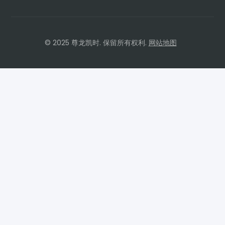
© 2025 尊龙凯时. 保留所有权利.
网站地图