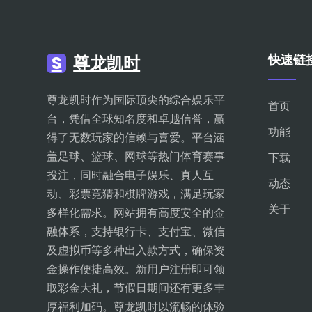
快速链
S
尊龙凯时
尊龙凯时作为国际顶尖的综合娱乐平
首页
台，凭借全球知名度和卓越信誉，赢
功能
得了无数玩家的信赖与喜爱。平台涵
盖足球、篮球、网球等热门体育赛事
下载
投注，同时融合电子娱乐、真人互
动态
动、彩票竞猜和棋牌游戏，满足玩家
关于
多样化需求。网站拥有高度安全的金
融体系，支持银行卡、支付宝、微信
及虚拟币等多种出入款方式，确保资
金操作便捷高效。新用户注册即可领
取彩金大礼，节假日期间还有更多丰
厚福利加码。尊龙凯时以流畅的体验