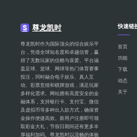
快速链
S
尊龙凯时
尊龙凯时作为国际顶尖的综合娱乐平
首页
台，凭借全球知名度和卓越信誉，赢
功能
得了无数玩家的信赖与喜爱。平台涵
盖足球、篮球、网球等热门体育赛事
下载
投注，同时融合电子娱乐、真人互
动态
动、彩票竞猜和棋牌游戏，满足玩家
关于
多样化需求。网站拥有高度安全的金
融体系，支持银行卡、支付宝、微信
及虚拟币等多种出入款方式，确保资
金操作便捷高效。新用户注册即可领
取彩金大礼，节假日期间还有更多丰
厚福利加码。尊龙凯时以流畅的体验