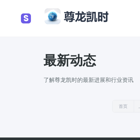
S
最新动态
了解尊龙凯时的最新进展和行业资讯
首页