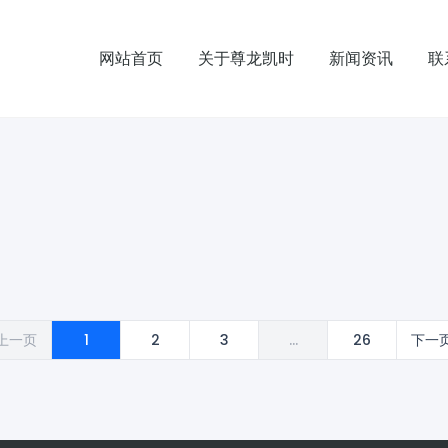
网站首页
关于尊龙凯时
新闻资讯
联
上一页
1
2
3
...
26
下一