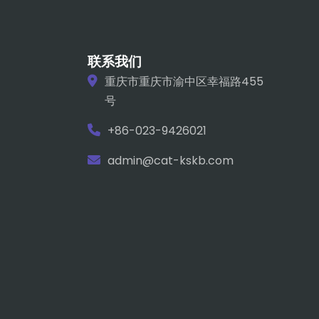
联系我们
重庆市重庆市渝中区幸福路455
号
+86-023-9426021
admin@cat-kskb.com