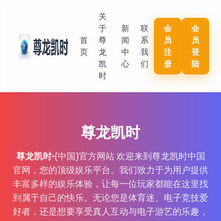
关
于
新
联
会
会
首
尊
闻
系
员
员
页
龙
中
我
注
登
凯
心
们
册
陆
时
尊龙凯时
尊龙凯时
·(中国)官方网站 欢迎来到尊龙凯时中国
官网，您的顶级娱乐平台。我们致力于为用户提供
丰富多样的娱乐体验，让每一位玩家都能在这里找
到属于自己的快乐。无论您是体育迷、电子竞技爱
好者，还是想要享受真人互动与电子游艺的乐趣，