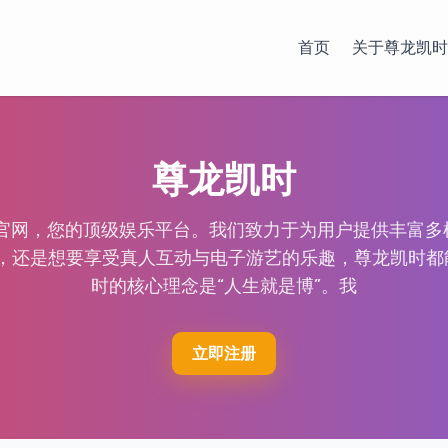
首页
关于尊龙凯
尊龙凯时
中国官网，您的顶级娱乐平台。我们致力于为用户提供丰富
还是想要享受真人互动与电子游艺的乐趣，尊龙凯时都能满
时的核心理念是“人生就是博”。我
立即注册