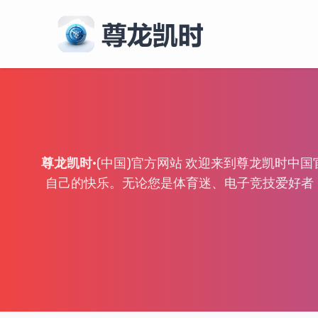
尊龙凯时
·(中国)官方网站 欢迎来到尊龙凯时
自己的快乐。无论您是体育迷、电子竞技爱好者，