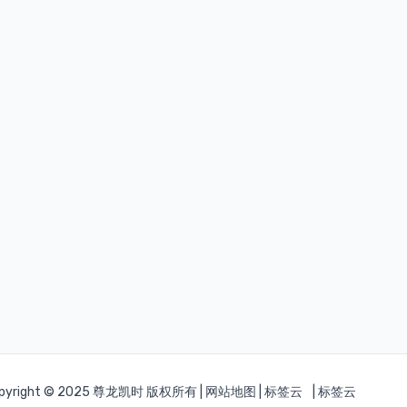
pyright © 2025
尊龙凯时
版权所有 |
网站地图
|
标签云
|
标签云