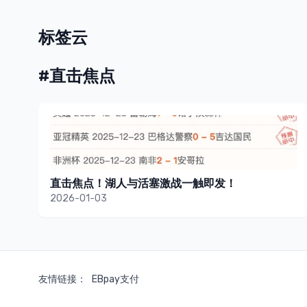
标签云
#直击焦点
直击焦点！湖人与活塞激战一触即发！
2026-01-03
友情链接：
EBpay支付