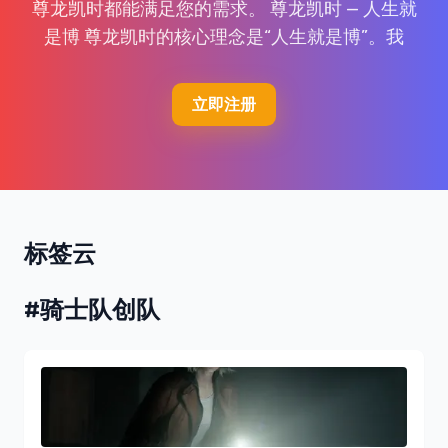
尊龙凯时都能满足您的需求。 尊龙凯时 — 人生就
是博 尊龙凯时的核心理念是“人生就是博”。我
立即注册
标签云
#骑士队创队