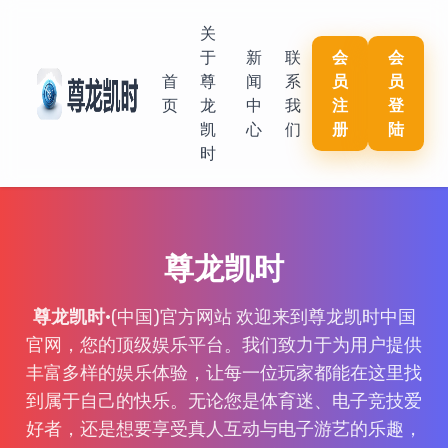
关
于
新
联
会
会
首
尊
闻
系
员
员
页
龙
中
我
注
登
凯
心
们
册
陆
时
尊龙凯时
尊龙凯时
·(中国)官方网站 欢迎来到尊龙凯时中国
官网，您的顶级娱乐平台。我们致力于为用户提供
丰富多样的娱乐体验，让每一位玩家都能在这里找
到属于自己的快乐。无论您是体育迷、电子竞技爱
好者，还是想要享受真人互动与电子游艺的乐趣，