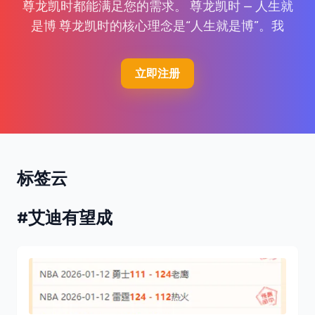
尊龙凯时都能满足您的需求。 尊龙凯时 — 人生就
是博 尊龙凯时的核心理念是“人生就是博”。我
立即注册
标签云
#艾迪有望成