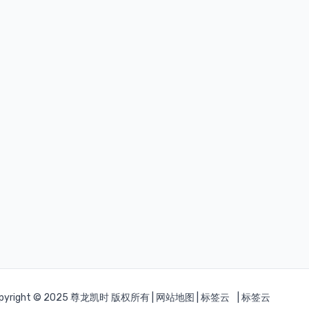
pyright © 2025
尊龙凯时
版权所有 |
网站地图
|
标签云
|
标签云