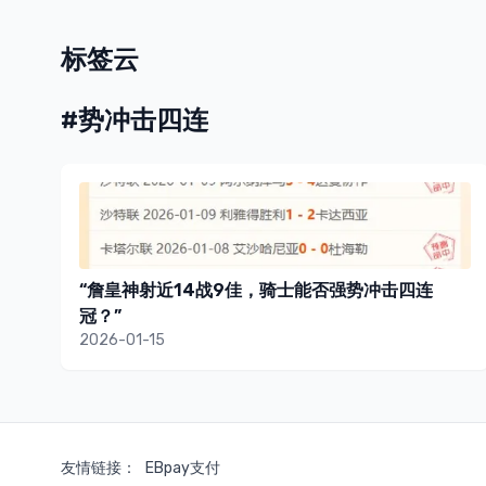
标签云
#势冲击四连
“詹皇神射近14战9佳，骑士能否强势冲击四连
冠？”
2026-01-15
友情链接：
EBpay支付