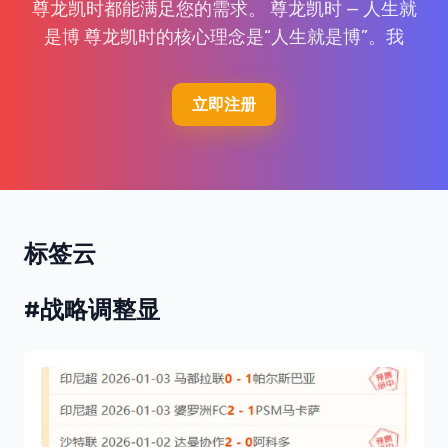
尊龙凯时都能满足您的需求。 尊龙凯时 — 人生就
是博 尊龙凯时的核心理念是“人生就是博”。我
立即注册
标签云
#战略调整显