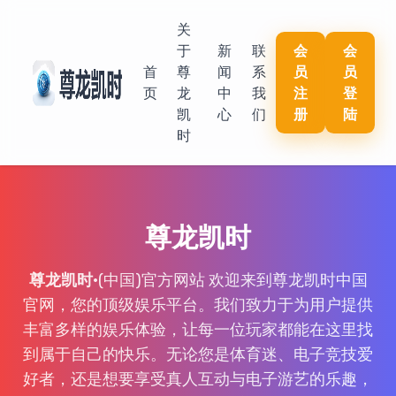
关
于
新
联
会
会
首
尊
闻
系
员
员
页
龙
中
我
注
登
凯
心
们
册
陆
时
尊龙凯时
尊龙凯时
·(中国)官方网站 欢迎来到尊龙凯时中国
官网，您的顶级娱乐平台。我们致力于为用户提供
丰富多样的娱乐体验，让每一位玩家都能在这里找
到属于自己的快乐。无论您是体育迷、电子竞技爱
好者，还是想要享受真人互动与电子游艺的乐趣，