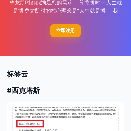
尊龙凯时都能满足您的需求。 尊龙凯时 — 人生就
是博 尊龙凯时的核心理念是“人生就是博”。我
立即注册
标签云
#西克塔斯