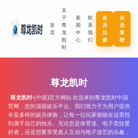
关
于
新
联
会
会
首
尊
闻
系
员
员
页
龙
中
我
注
登
凯
心
们
册
陆
时
尊龙凯时
尊龙凯时
·(中国)官方网站 欢迎来到尊龙凯时中国
官网，您的顶级娱乐平台。我们致力于为用户提供
丰富多样的娱乐体验，让每一位玩家都能在这里找
到属于自己的快乐。无论您是体育迷、电子竞技爱
好者，还是想要享受真人互动与电子游艺的乐趣，