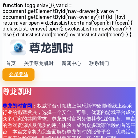
function toggleNav() { var d =
document.getElementById('nav-drawer'); var ov =
document.getElementById('nav-overlay'); if (!d || !ov)
return; var open = d.classList.contains('open'); if (open) {
d.classList.remove('open'); ov.classList.remove('open'); }
else { d.classList.add('open'); ov.classList.add('open'); } }
首页
关于尊龙凯时
新闻中心
联系我们
会员登陆
尊龙凯时
尊龙凯时官网
：权威平台引领线上娱乐新体验 随着线上娱乐
行业的迅猛发展，选择一个安全、可靠、优惠的游戏平台成为
众多玩家的共同需求。尊龙凯时官网凭借其专业的服务、丰富
的游戏资源以及优质的用户体验，成为众多玩家信赖的首选平
台。本篇文章将为您全面解析尊龙凯时的比价平台、优惠活动