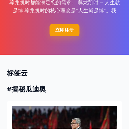
尊龙凯时都能满足您的需求。 尊龙凯时 — 人生就
是博 尊龙凯时的核心理念是“人生就是博”。我
立即注册
标签云
#揭秘瓜迪奥