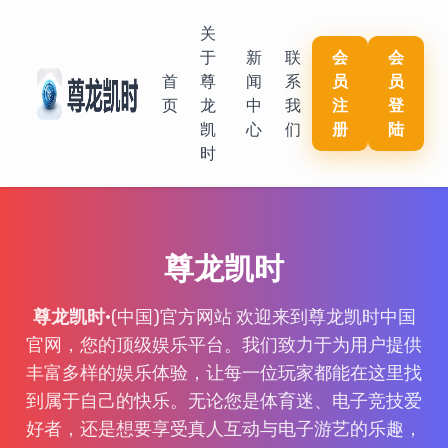
关
于
新
联
会
会
首
尊
闻
系
员
员
页
龙
中
我
注
登
凯
心
们
册
陆
时
尊龙凯时
尊龙凯时
·(中国)官方网站 欢迎来到尊龙凯时中国
官网，您的顶级娱乐平台。我们致力于为用户提供
丰富多样的娱乐体验，让每一位玩家都能在这里找
到属于自己的快乐。无论您是体育迷、电子竞技爱
好者，还是想要享受真人互动与电子游艺的乐趣，