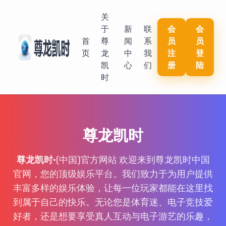
关
于
新
联
会
会
首
尊
闻
系
员
员
页
龙
中
我
注
登
凯
心
们
册
陆
时
尊龙凯时
尊龙凯时
·(中国)官方网站 欢迎来到尊龙凯时中国
官网，您的顶级娱乐平台。我们致力于为用户提供
丰富多样的娱乐体验，让每一位玩家都能在这里找
到属于自己的快乐。无论您是体育迷、电子竞技爱
好者，还是想要享受真人互动与电子游艺的乐趣，