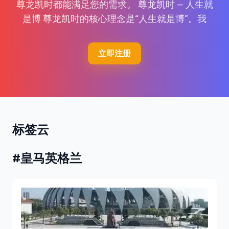
尊龙凯时都能满足您的需求。 尊龙凯时 — 人生就
是博 尊龙凯时的核心理念是“人生就是博”。我
立即注册
标签云
#皇马英格兰