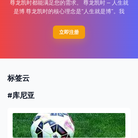
尊龙凯时都能满足您的需求。 尊龙凯时 — 人生就
是博 尊龙凯时的核心理念是“人生就是博”。我
立即注册
标签云
#库尼亚