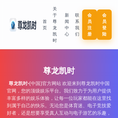
关
于
新
联
会
会
首
尊
闻
系
员
员
页
龙
中
我
注
登
凯
心
们
册
陆
时
尊龙凯时
尊龙凯时
·(中国)官方网站 欢迎来到尊龙凯时中国
官网，您的顶级娱乐平台。我们致力于为用户提供
丰富多样的娱乐体验，让每一位玩家都能在这里找
到属于自己的快乐。无论您是体育迷、电子竞技爱
好者，还是想要享受真人互动与电子游艺的乐趣，