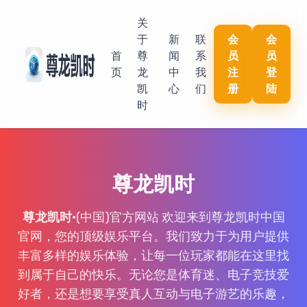
关
于
新
联
会
会
首
尊
闻
系
员
员
页
龙
中
我
注
登
凯
心
们
册
陆
时
尊龙凯时
尊龙凯时
·(中国)官方网站 欢迎来到尊龙凯时中国
官网，您的顶级娱乐平台。我们致力于为用户提供
丰富多样的娱乐体验，让每一位玩家都能在这里找
到属于自己的快乐。无论您是体育迷、电子竞技爱
好者，还是想要享受真人互动与电子游艺的乐趣，