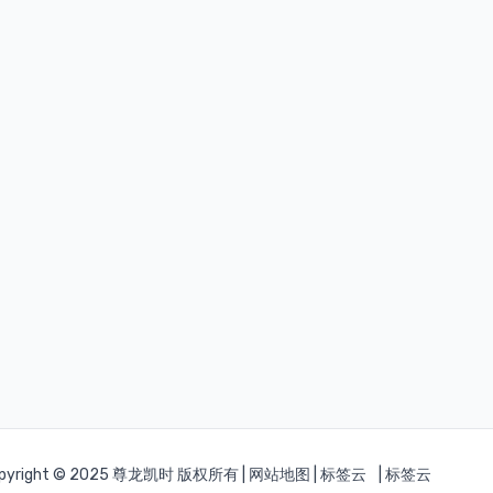
pyright © 2025
尊龙凯时
版权所有 |
网站地图
|
标签云
|
标签云