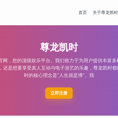
首页
关于尊龙凯
尊龙凯时
中国官网，您的顶级娱乐平台。我们致力于为用户提供丰富
还是想要享受真人互动与电子游艺的乐趣，尊龙凯时都能满
时的核心理念是“人生就是博”。我
立即注册