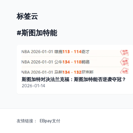
标签云
#斯图加特能
斯图加特对决法兰克福：斯图加特能否逆袭夺冠？
2026-01-14
友情链接：
EBpay支付