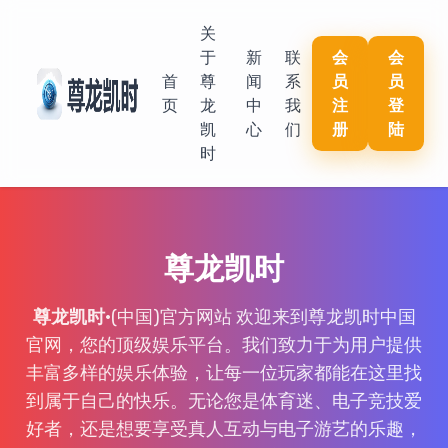
关
于
新
联
会
会
首
尊
闻
系
员
员
页
龙
中
我
注
登
凯
心
们
册
陆
时
尊龙凯时
尊龙凯时
·(中国)官方网站 欢迎来到尊龙凯时中国
官网，您的顶级娱乐平台。我们致力于为用户提供
丰富多样的娱乐体验，让每一位玩家都能在这里找
到属于自己的快乐。无论您是体育迷、电子竞技爱
好者，还是想要享受真人互动与电子游艺的乐趣，