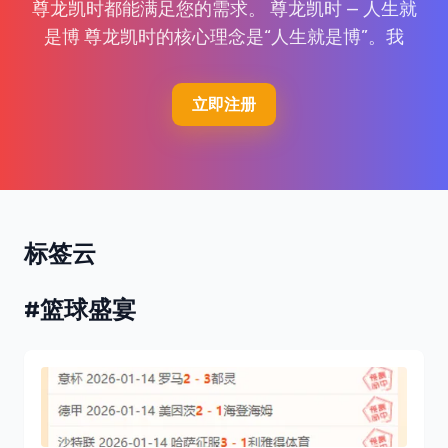
尊龙凯时都能满足您的需求。 尊龙凯时 — 人生就
是博 尊龙凯时的核心理念是“人生就是博”。我
立即注册
标签云
#篮球盛宴