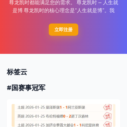
尊龙凯时都能满足您的需求。 尊龙凯时 — 人生就
是博 尊龙凯时的核心理念是“人生就是博”。我
立即注册
标签云
#国赛事冠军