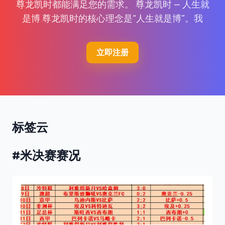
尊龙凯时都能满足您的需求。 尊龙凯时 — 人生就
是博 尊龙凯时的核心理念是“人生就是博”。我
立即注册
标签云
#米决赛赛况