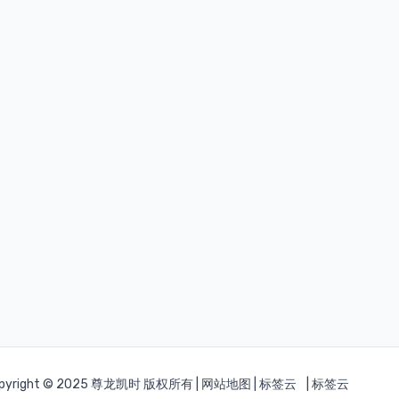
pyright © 2025
尊龙凯时
版权所有 |
网站地图
|
标签云
|
标签云