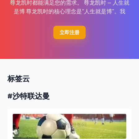
尊龙凯时都能满足您的需求。 尊龙凯时 — 人生就
是博 尊龙凯时的核心理念是“人生就是博”。我
立即注册
标签云
#沙特联达曼