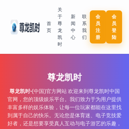
关
于
新
联
会
会
首
尊
闻
系
员
员
页
龙
中
我
注
登
凯
心
们
册
陆
时
尊龙凯时
尊龙凯时
·(中国)官方网站 欢迎来到尊龙凯时中国
官网，您的顶级娱乐平台。我们致力于为用户提供
丰富多样的娱乐体验，让每一位玩家都能在这里找
到属于自己的快乐。无论您是体育迷、电子竞技爱
好者，还是想要享受真人互动与电子游艺的乐趣，