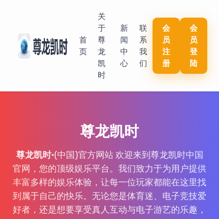
关
于
新
联
会
会
首
尊
闻
系
员
员
页
龙
中
我
注
登
凯
心
们
册
陆
时
尊龙凯时
尊龙凯时
·(中国)官方网站 欢迎来到尊龙凯时中国
官网，您的顶级娱乐平台。我们致力于为用户提供
丰富多样的娱乐体验，让每一位玩家都能在这里找
到属于自己的快乐。无论您是体育迷、电子竞技爱
好者，还是想要享受真人互动与电子游艺的乐趣，