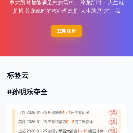
尊龙凯时都能满足您的需求。 尊龙凯时 — 人生就
是博 尊龙凯时的核心理念是“人生就是博”。我
立即注册
标签云
#孙明乐夺全