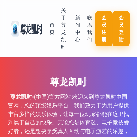
关
于
新
联
会
会
首
尊
闻
系
员
员
页
龙
中
我
注
登
凯
心
们
册
陆
时
尊龙凯时
尊龙凯时
·(中国)官方网站 欢迎来到尊龙凯时中国
官网，您的顶级娱乐平台。我们致力于为用户提供
丰富多样的娱乐体验，让每一位玩家都能在这里找
到属于自己的快乐。无论您是体育迷、电子竞技爱
好者，还是想要享受真人互动与电子游艺的乐趣，