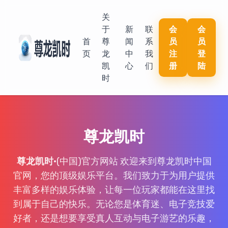
关
于
新
联
会
会
首
尊
闻
系
员
员
页
龙
中
我
注
登
凯
心
们
册
陆
时
尊龙凯时
尊龙凯时
·(中国)官方网站 欢迎来到尊龙凯时中国
官网，您的顶级娱乐平台。我们致力于为用户提供
丰富多样的娱乐体验，让每一位玩家都能在这里找
到属于自己的快乐。无论您是体育迷、电子竞技爱
好者，还是想要享受真人互动与电子游艺的乐趣，