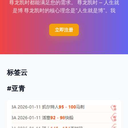
尊龙凯时都能满足您的需求。 尊龙凯时 — 人生就
是博 尊龙凯时的核心理念是“人生就是博”。我
立即注册
标签云
#亚青