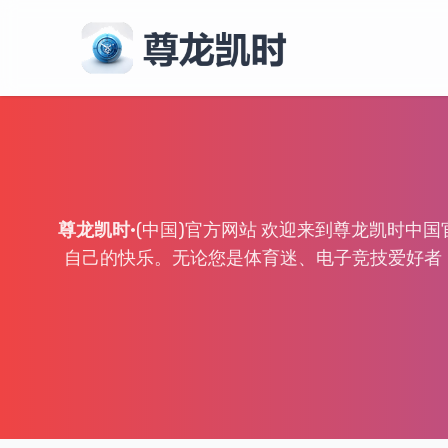
尊龙凯时
·(中国)官方网站 欢迎来到尊龙凯时
自己的快乐。无论您是体育迷、电子竞技爱好者，