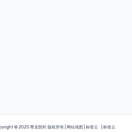
pyright © 2025
尊龙凯时
版权所有 |
网站地图
|
标签云
|
标签云