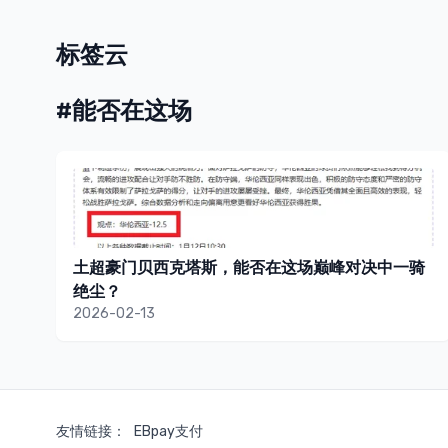
标签云
#能否在这场
土超豪门贝西克塔斯，能否在这场巅峰对决中一骑
绝尘？
2026-02-13
友情链接：
EBpay支付