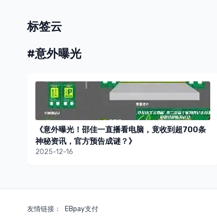
标签云
#意外曝光
《意外曝光！邵佳一直播看电脑，竟收到超700条
神秘资讯，官方预告成谜？》
2025-12-16
友情链接：
EBpay支付