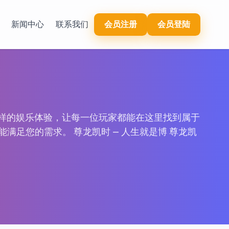
时
新闻中心
联系我们
会员注册
会员登陆
多样的娱乐体验，让每一位玩家都能在这里找到属于
足您的需求。 尊龙凯时 — 人生就是博 尊龙凯