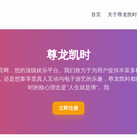
首页
关于尊龙凯
尊龙凯时
中国官网，您的顶级娱乐平台。我们致力于为用户提供丰富
还是想要享受真人互动与电子游艺的乐趣，尊龙凯时都能满
时的核心理念是“人生就是博”。我
立即注册