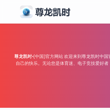
尊龙凯时
·(中国)官方网站 欢迎来到尊龙凯时
自己的快乐。无论您是体育迷、电子竞技爱好者，