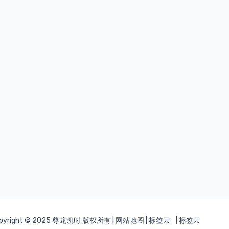
pyright © 2025
尊龙凯时
版权所有 |
网站地图
|
标签云
|
标签云