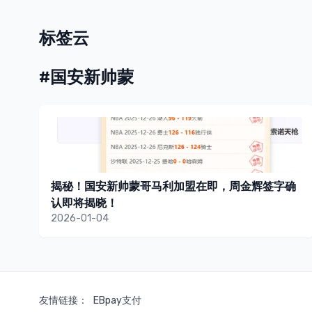
标签云
#国安新帅蒙
揭秘！国安新帅蒙哥马利加盟在即，周金辉签字确
认即将揭晓！
2026-01-04
友情链接：
EBpay支付