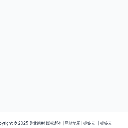
pyright © 2025
尊龙凯时
版权所有 |
网站地图
|
标签云
|
标签云