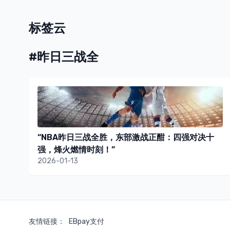
标签云
#昨日三战全
“NBA昨日三战全胜，东部激战正酣：四强对决十
强，烽火燃情时刻！”
2026-01-13
友情链接：
EBpay支付