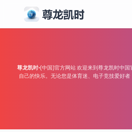
尊龙凯时
·(中国)官方网站 欢迎来到尊龙凯时
自己的快乐。无论您是体育迷、电子竞技爱好者，