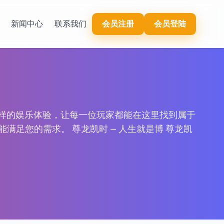
时
新闻中心
联系我们
会员注册
会员登陆
多样的娱乐体验，让每一位玩家都能在这里找到属于
足您的需求。 尊龙凯时 — 人生就是博 尊龙凯