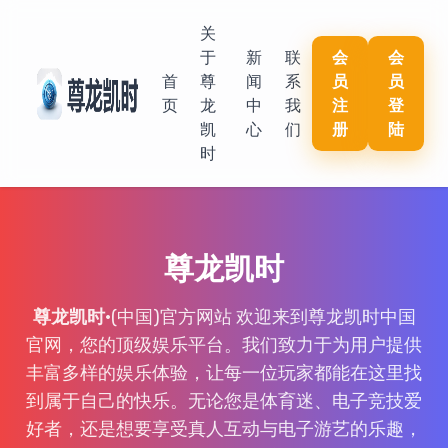
关
于
新
联
会
会
首
尊
闻
系
员
员
页
龙
中
我
注
登
凯
心
们
册
陆
时
尊龙凯时
尊龙凯时
·(中国)官方网站 欢迎来到尊龙凯时中国
官网，您的顶级娱乐平台。我们致力于为用户提供
丰富多样的娱乐体验，让每一位玩家都能在这里找
到属于自己的快乐。无论您是体育迷、电子竞技爱
好者，还是想要享受真人互动与电子游艺的乐趣，