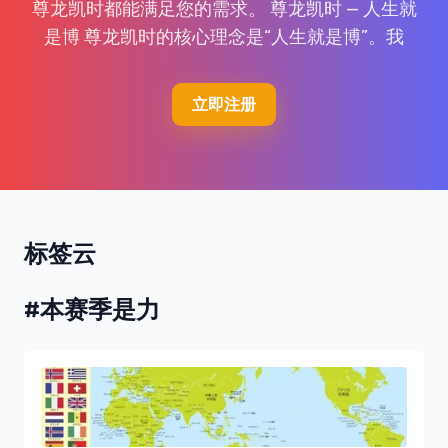
尊龙凯时都能满足您的需求。 尊龙凯时 — 人生就
是博 尊龙凯时的核心理念是“人生就是博”。我
立即注册
标签云
#本赛季是力