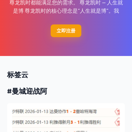
尊龙凯时都能满足您的需求。 尊龙凯时 — 人生就
是博 尊龙凯时的核心理念是“人生就是博”。我
立即注册
标签云
#曼城迎战阿