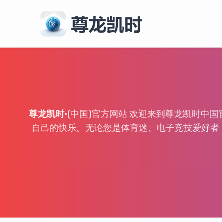
尊龙凯时
·(中国)官方网站 欢迎来到尊龙凯时
自己的快乐。无论您是体育迷、电子竞技爱好者，