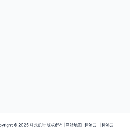
pyright © 2025
尊龙凯时
版权所有 |
网站地图
|
标签云
|
标签云