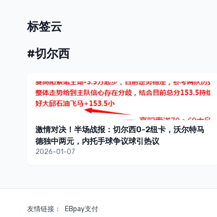
标签云
#切尔西
激情对决！半场战报：切尔西0-2纽卡，沃尔特马
德独中两元，内托手球争议球引热议
2026-01-07
友情链接：
EBpay支付