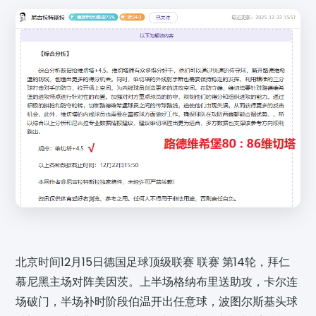
北京时间12月15日德国足球顶级联赛 联赛 第14轮，拜仁
慕尼黑主场对阵美因茨。上半场格纳布里送助攻，卡尔连
场破门，半场补时阶段伯温开出任意球，波图尔斯基头球