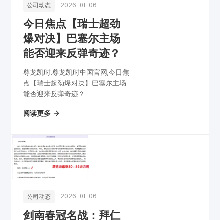
2026-01-06
公司动态
今日焦点【瑞士超劲
爆对决】巴塞尔主场
能否迎来反弹奇迹？
尊龙凯时,尊龙凯时中国官网,今日焦
点【瑞士超劲爆对决】巴塞尔主场
能否迎来反弹奇迹？
阅读更多
2026-01-06
公司动态
剑南春冠名战：拜仁