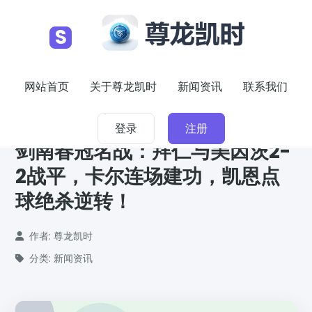
S
网站首页
关于尊龙凯时
新闻资讯
联系我们
2026-01-06
登录
注册
剑南春冠名战：拜仁与美因茨2-
2战平，卡尔连场建功，凯恩点
球绝杀逆转！
作者: 尊龙凯时
分类: 新闻资讯