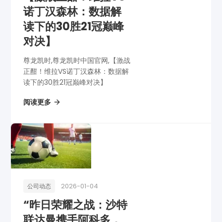
诺丁汉森林：数据解
读下的30胜21冠巅峰
对决】
尊龙凯时,尊龙凯时中国官网,【激战
正酣！维拉VS诺丁汉森林：数据解
读下的30胜21冠巅峰对决】
阅读更多
2026-01-04
公司动态
“昨日荣耀之战：沙特
联达曼携手阿科多，