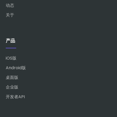
动态
关于
产品
iOS版
Android版
桌面版
企业版
开发者API