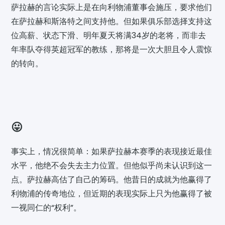
萨拉赫的言论实际上是在向利物浦董事会施压，要求他们
在萨拉赫和斯洛特之间支持他。但如果俱乐部选择支持这
位高薪、状态下滑、明年夏天将满34岁的老将，而非去
年率队夺得英超冠军的教练，那将是一次大胆且令人震惊
的转向。
😛
事实上，情况很简单：如果萨拉赫本赛季的表现接近最佳
水平，他绝不会失去主力位置。但他似乎尚未认识到这一
点。萨拉赫高估了自己的筹码。他昔日的成就为他赢得了
利物浦的传奇地位，但近期的表现实际上只为他赢得了被
一视同仁的“权利”。