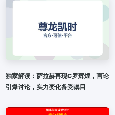
独家解读：萨拉赫再现C罗辉煌，言论
引爆讨论，实力变化备受瞩目