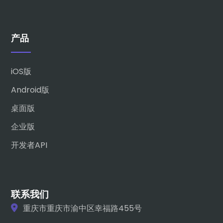
产品
iOS版
Android版
桌面版
企业版
开发者API
联系我们
重庆市重庆市渝中区幸福路455号