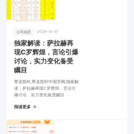
2026-01-31
公司动态
独家解读：萨拉赫再
现C罗辉煌，言论引爆
讨论，实力变化备受
瞩目
尊龙凯时,尊龙凯时中国官网,独家解
读：萨拉赫再现C罗辉煌，言论引
爆讨论，实力变化备受瞩目
阅读更多