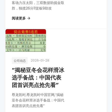
客场力压太阳，三双数据助掘金取
胜，独揽26分11篮板9助攻
阅读更多
2026-01-28
公司动态
“揭秘亚冬会花样滑冰
选手备战：中国代表
团首训亮点抢先看”
尊龙凯时,尊龙凯时中国官网,“揭秘
亚冬会花样滑冰选手备战：中国代
表团首训亮点抢先看”