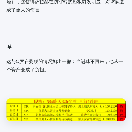
塔），这使得萨拉赫在防守端的短板愈发明显，对球队造
成了更大的伤害。
☣️
这与C罗在曼联的情况如出一辙：当进球不再来，他从一
个资产变成了负担。