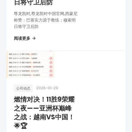
日将守卫后防
尊龙凯时,尊龙凯时中国官网,西蒙尼
称赞：巴塞实力源于教练；穆索明
日将守卫后防
阅读更多
2026-01-29
公司动态
燃情对决！11胜9荣耀
之夜——亚洲杯巅峰
之战：越南VS中国！
🌟🏆