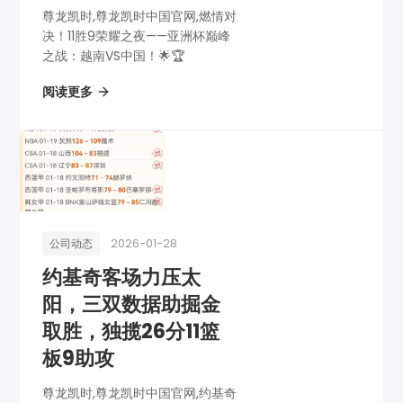
尊龙凯时,尊龙凯时中国官网,燃情对
决！11胜9荣耀之夜——亚洲杯巅峰
之战：越南VS中国！🌟🏆
阅读更多
2026-01-28
公司动态
约基奇客场力压太
阳，三双数据助掘金
取胜，独揽26分11篮
板9助攻
尊龙凯时,尊龙凯时中国官网,约基奇