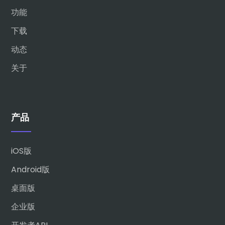
功能
下载
动态
关于
产品
iOS版
Android版
桌面版
企业版