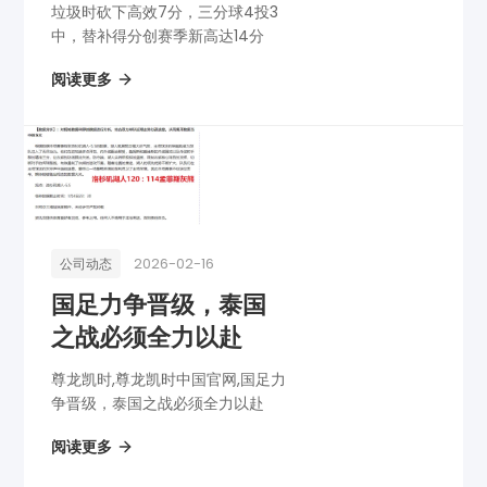
垃圾时砍下高效7分，三分球4投3
中，替补得分创赛季新高达14分
阅读更多
2026-02-16
公司动态
国足力争晋级，泰国
之战必须全力以赴
尊龙凯时,尊龙凯时中国官网,国足力
争晋级，泰国之战必须全力以赴
阅读更多