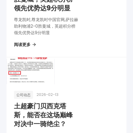
领先优势达9分明显
尊龙凯时,尊龙凯时中国官网,萨拉赫
助利物浦2-0胜曼城，英超积分榜
领先优势达9分明显
阅读更多
2026-02-13
公司动态
土超豪门贝西克塔
斯，能否在这场巅峰
对决中一骑绝尘？