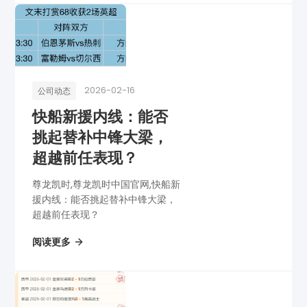
2026-02-16
公司动态
快船新援内线：能否
挑起替补中锋大梁，
超越前任表现？
尊龙凯时,尊龙凯时中国官网,快船新
援内线：能否挑起替补中锋大梁，
超越前任表现？
阅读更多