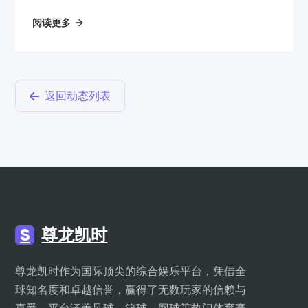
阅读更多
返回动态列表
S
尊龙凯时
尊龙凯时作为国际顶尖的综合娱乐平台，凭借全
球知名度和卓越信誉，赢得了无数玩家的信赖与