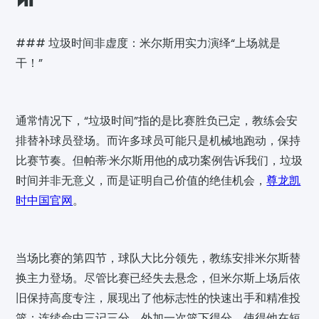
⏯️
### 垃圾时间非虚度：米尔斯用实力演绎“上场就是
干！”
通常情况下，“垃圾时间”指的是比赛胜负已定，教练会安
排替补球员登场。而许多球员可能只是机械地跑动，保持
比赛节奏。但帕蒂·米尔斯用他的成功案例告诉我们，垃圾
时间并非无意义，而是证明自己价值的绝佳机会，
尊龙凯
时中国官网
。
当场比赛的第四节，球队大比分领先，教练安排米尔斯替
换主力登场。尽管比赛已经失去悬念，但米尔斯上场后依
旧保持高度专注，展现出了他标志性的快速出手和精准投
篮：连续命中三记三分，外加一次篮下得分，使得他在短