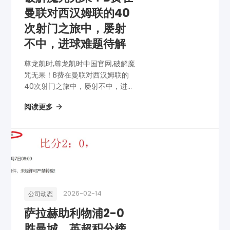
曼联对西汉姆联的40
次射门之旅中，屡射
不中，进球难题待解
尊龙凯时,尊龙凯时中国官网,破解魔
咒无果！B费在曼联对西汉姆联的
40次射门之旅中，屡射不中，进球
难题待解
阅读更多
2026-02-14
公司动态
萨拉赫助利物浦2-0
胜曼城，英超积分榜