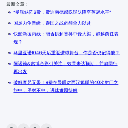
最新文章：
“曼联缺阵B费，费迪南德感叹球队降至英冠水平”
国足力争晋级，泰国之战必须全力以赴
快船新援内线：能否挑起替补中锋大梁，超越前任表
现？
马里亚诺1046天后重返进球舞台，你是否仍记得他？
阿诺德&索博合影引关注：效果未达预期，并肩同行
再出发
破解魔咒无果！B费在曼联对西汉姆联的40次射门之
旅中，屡射不中，进球难题待解