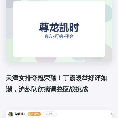
天津女排夺冠荣耀！丁霞暖举好评如
潮，沪苏队伤病调整应战挑战