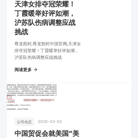
天津女排夺冠荣耀！
丁霞暖举好评如潮，
沪苏队伤病调整应战
挑战
尊龙凯时,尊龙凯时中国官网,天津女
排夺冠荣耀！丁霞暖举好评如潮，
沪苏队伤病调整应战挑战
阅读更多
2026-03-02
公司动态
中国贸促会就美国“美