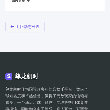
阅读更多
返回动态列表
S
尊龙凯时
尊龙凯时作为国际顶尖的综合娱乐平台，凭借全
球知名度和卓越信誉，赢得了无数玩家的信赖与
喜爱。平台涵盖足球、篮球、网球等热门体育赛
事投注，同时融合电子娱乐、真人互动、彩票竞