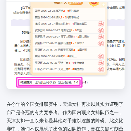
在今年的全国女排联赛中，天津女排再次以其实力证明了
自己是夺冠的有力竞争者。作为国内顶尖女排队伍之一，
天津女排一直以来都是其他对手难以逾越的障碍。此次比
赛中，她们不仅展现了出色的团队协作，更在关键时刻凸