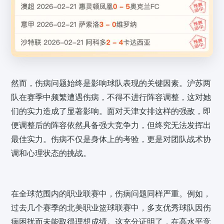
然而，伤病问题始终是影响球队表现的关键因素。沪苏两
队在赛季中频繁遭遇伤病，不得不进行阵容调整，这对她
们的实力造成了显著影响。面对天津女排这样的强敌，即
便调整后的阵容依然具备强大竞争力，但终究无法发挥出
最佳实力。伤病不仅是身体上的考验，更是对团队战术协
调和心理状态的挑战。
在全球范围内的职业联赛中，伤病问题同样严重。例如，
过去几个赛季的北美职业篮球联赛中，多支优秀球队因伤
病困扰而未能取得理想成绩。这充分证明了，在高水平竞