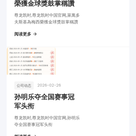
榮獲金球獎鼓掌稱讚
尊龙凯时,尊龙凯时中国官网,萊萬多
夫斯基為梅西榮獲金球獎鼓掌稱讚
阅读更多
2026-02-26
公司动态
孙明乐夺全国赛事冠
军头衔
尊龙凯时,尊龙凯时中国官网,孙明乐
夺全国赛事冠军头衔