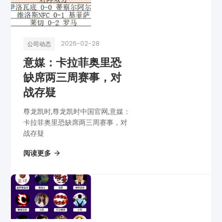
2026-02-28
公司动态
意媒：卡拉菲奥里恐
缺席两三周赛事，对
战存疑
尊龙凯时,尊龙凯时中国官网,意媒：
卡拉菲奥里恐缺席两三周赛事，对
战存疑
阅读更多