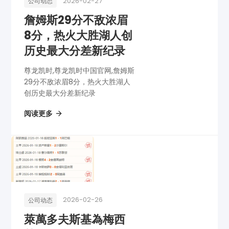
2026-02-27
公司动态
詹姆斯29分不敌浓眉
8分，热火大胜湖人创
历史最大分差新纪录
尊龙凯时,尊龙凯时中国官网,詹姆斯
29分不敌浓眉8分，热火大胜湖人
创历史最大分差新纪录
阅读更多
2026-02-26
公司动态
萊萬多夫斯基為梅西