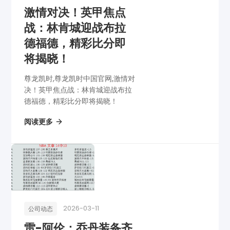
激情对决！英甲焦点
战：林肯城迎战布拉
德福德，精彩比分即
将揭晓！
尊龙凯时,尊龙凯时中国官网,激情对
决！英甲焦点战：林肯城迎战布拉
德福德，精彩比分即将揭晓！
阅读更多
2026-03-11
公司动态
雷-阿伦：乔丹装备齐