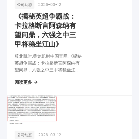
2026-03-12
公司动态
《揭秘英超争霸战：
卡拉格断言阿森纳有
望问鼎，六强之中三
甲将稳坐江山》
尊龙凯时,尊龙凯时中国官网,《揭秘
英超争霸战：卡拉格断言阿森纳有
望问鼎，六强之中三甲将稳坐江
山》
阅读更多
2026-03-12
公司动态