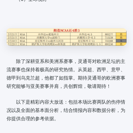
除了深耕亚系和美洲系赛事，灵通哥对欧洲足坛的主
流赛事也保持着极高的研究热情。从英超、西甲、意甲、
德甲到乌克兰超，他都了如指掌。期待灵通哥的欧洲赛事
研究能够与亚美赛事并肩，共创辉煌，敬请期待！
以下是精彩内容大放送：包括本场比赛两队的伤停情
况以及全面的基本面分析，结合情报内容和数据分析，为
你提供合理的参考依据。