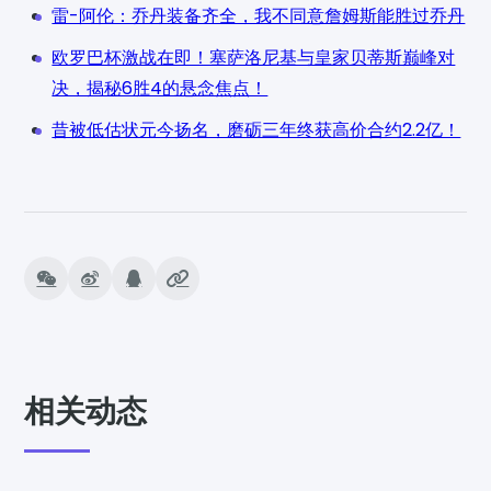
雷-阿伦：乔丹装备齐全，我不同意詹姆斯能胜过乔丹
欧罗巴杯激战在即！塞萨洛尼基与皇家贝蒂斯巅峰对
决，揭秘6胜4的悬念焦点！
昔被低估状元今扬名，磨砺三年终获高价合约2.2亿！
相关动态