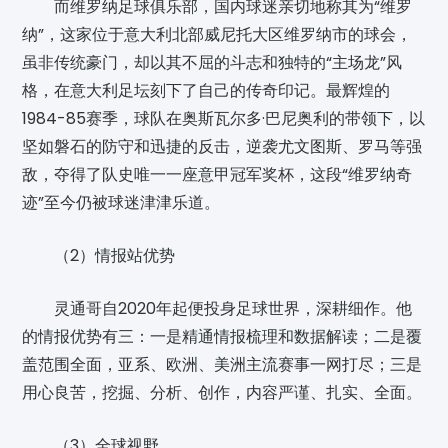
而维罗纳足球俱乐部，国内球迷亲切地称其为“维罗
纳”，这家位于意大利北部威尼托大区维罗纳市的球会，
虽非传统豪门，却以其不屈的斗志和独特的“主场龙”风
格，在意大利足坛刻下了自己的传奇印记。最辉煌的
1984-85赛季，球队在奥斯瓦尔多·巴尼奥利的带领下，以
坚如磐石的防守和迅捷的反击，逆袭尤文图斯、罗马等强
敌，夺得了队史唯一一座意甲冠军奖杯，这段“维罗纳奇
迹”至今仍被球迷津津乐道。
（2）情报站优势
灵通哥自2020年起便投身足球世界，深耕细作。他
的情报优势有三：一是精通情报梳理和数据解读；二是覆
盖范围全面，亚系、欧洲、美洲主流赛事一网打尽；三是
用心良苦，挖掘、分析、创作，内容严谨、扎实、全面。
（3）全球视野