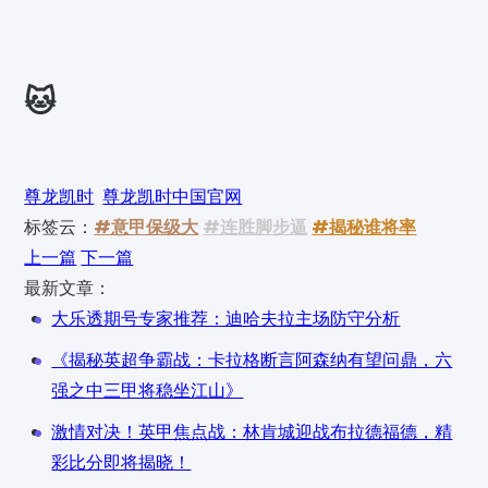
🐱
尊龙凯时
尊龙凯时中国官网
标签云：
#意甲保级大
#连胜脚步逼
#揭秘谁将率
上一篇
下一篇
最新文章：
大乐透期号专家推荐：迪哈夫拉主场防守分析
《揭秘英超争霸战：卡拉格断言阿森纳有望问鼎，六
强之中三甲将稳坐江山》
激情对决！英甲焦点战：林肯城迎战布拉德福德，精
彩比分即将揭晓！