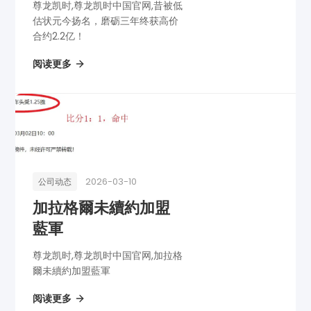
尊龙凯时,尊龙凯时中国官网,昔被低
估状元今扬名，磨砺三年终获高价
合约2.2亿！
阅读更多
2026-03-10
公司动态
加拉格爾未續約加盟
藍軍
尊龙凯时,尊龙凯时中国官网,加拉格
爾未續約加盟藍軍
阅读更多