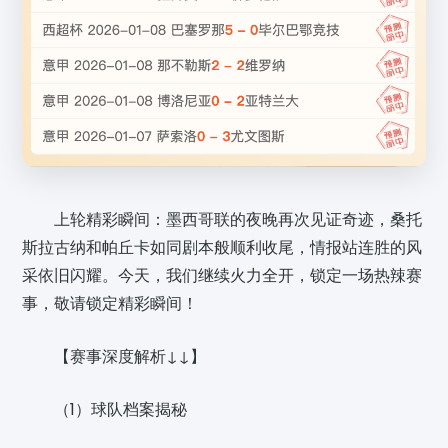
上轮精彩瞬间：墨西哥联的夜晚再次见证奇迹，桑托
斯拉古纳和帕丘卡如同剧本般顺利收尾，情报站连胜的风
采依旧闪耀。今天，我们继续火力全开，锁定一场热辣赛
事，敬请锁定精彩瞬间！
【赛事深度解析↓↓】
（1）球队档案揭秘