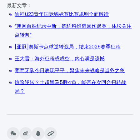
最新文章：
迪拜U23青年国际锦标赛比赛规则全面解读
“澳网百胜纪录中断，德约科维奇因伤退赛，体坛关注
点转向”
[亚冠]奥斯卡点球逆转战局，结束2025赛季征程
王大雷：海外征程或成空，内心满是遗憾
葡萄牙队今日表现平平，聚焦未来战略是当务之急
惊险逆转？土超黑马5胜4负，能否在次回合扭转战
局？