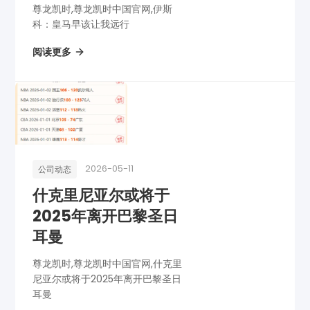
尊龙凯时,尊龙凯时中国官网,伊斯
科：皇马早该让我远行
阅读更多
2026-05-11
公司动态
什克里尼亚尔或将于
2025年离开巴黎圣日
耳曼
尊龙凯时,尊龙凯时中国官网,什克里
尼亚尔或将于2025年离开巴黎圣日
耳曼