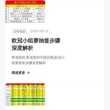
2026-05-12
公司动态
欧冠小组赛抽签步骤
深度解析
尊龙凯时,尊龙凯时中国官网,欧冠小
组赛抽签步骤深度解析
阅读更多