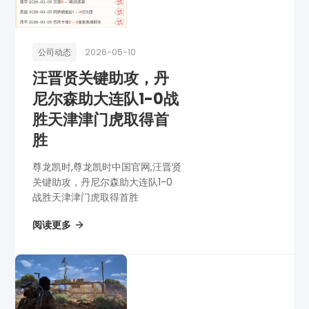
2026-05-10
公司动态
汪晋贤关键助攻，丹
尼尔森助大连队1-0战
胜天津津门虎取得首
胜
尊龙凯时,尊龙凯时中国官网,汪晋贤
关键助攻，丹尼尔森助大连队1-0
战胜天津津门虎取得首胜
阅读更多