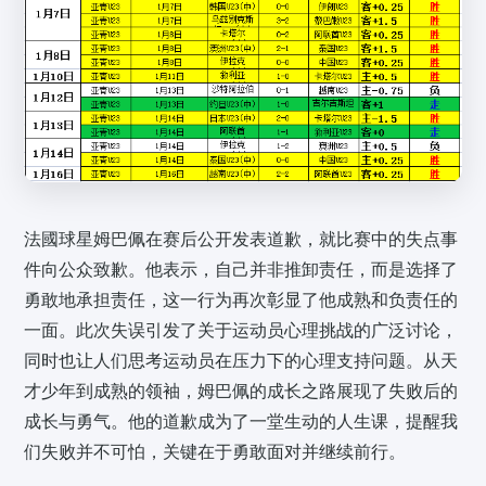
法國球星姆巴佩在赛后公开发表道歉，就比赛中的失点事
件向公众致歉。他表示，自己并非推卸责任，而是选择了
勇敢地承担责任，这一行为再次彰显了他成熟和负责任的
一面。此次失误引发了关于运动员心理挑战的广泛讨论，
同时也让人们思考运动员在压力下的心理支持问题。从天
才少年到成熟的领袖，姆巴佩的成长之路展现了失败后的
成长与勇气。他的道歉成为了一堂生动的人生课，提醒我
们失败并不可怕，关键在于勇敢面对并继续前行。