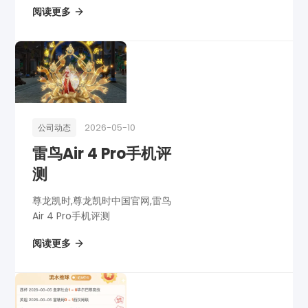
阅读更多
2026-05-10
公司动态
雷鸟Air 4 Pro手机评
测
尊龙凯时,尊龙凯时中国官网,雷鸟
Air 4 Pro手机评测
阅读更多