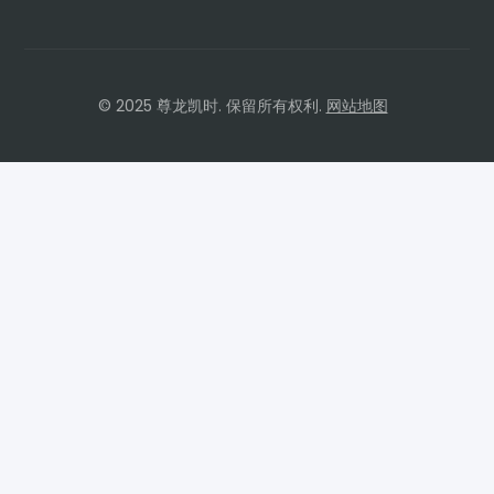
© 2025 尊龙凯时. 保留所有权利.
网站地图