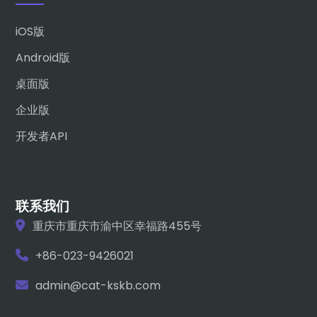
iOS版
Android版
桌面版
企业版
开发者API
联系我们
重庆市重庆市渝中区幸福路455号
+86-023-9426021
admin@cat-kskb.com