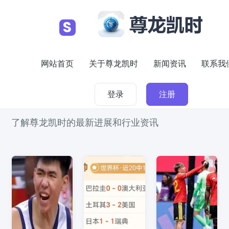
S
网站首页
关于尊龙凯时
新闻资讯
联系我
最新动态
登录
注册
了解尊龙凯时的最新进展和行业资讯