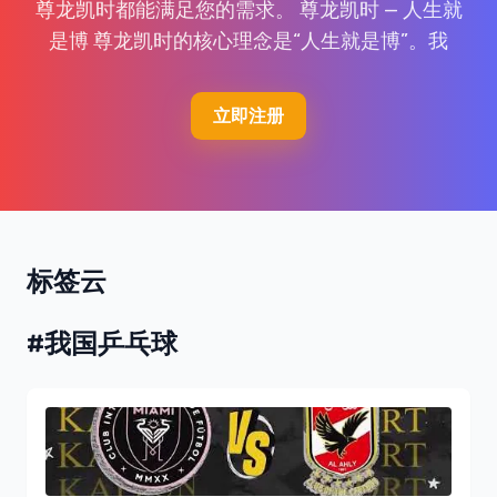
尊龙凯时都能满足您的需求。 尊龙凯时 — 人生就
是博 尊龙凯时的核心理念是“人生就是博”。我
立即注册
标签云
#我国乒乓球