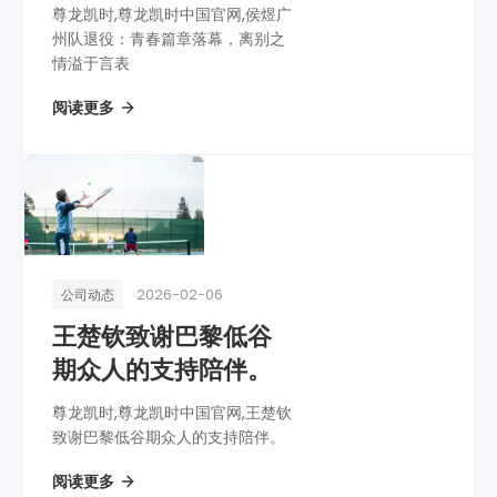
尊龙凯时,尊龙凯时中国官网,侯煜广
州队退役：青春篇章落幕，离别之
情溢于言表
阅读更多
2026-02-06
公司动态
王楚钦致谢巴黎低谷
期众人的支持陪伴。
尊龙凯时,尊龙凯时中国官网,王楚钦
致谢巴黎低谷期众人的支持陪伴。
阅读更多