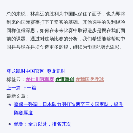
总的来说，林高远的胜利为中国队保住了面子，也为即将
到来的国际赛事打下了坚实的基础。其他选手的失利经验
同样值得深思，如何在未来比赛中取得进步是摆在我们面
前的课题。通过对这场比赛的分析，我们希望能够帮助中
国乒乓球在乒坛创造更多辉煌，继续为“国球”增光添彩。
尊龙凯时中国官网
尊龙凯时
标签云：
#仁川冠军赛
#遭重创
#我国乒乓球
上一篇
下一篇
最新文章：
森保一强调：日本队力图打造两至三支国家队，提升
阵容厚度
鲍曼：全力以赴，排名其次