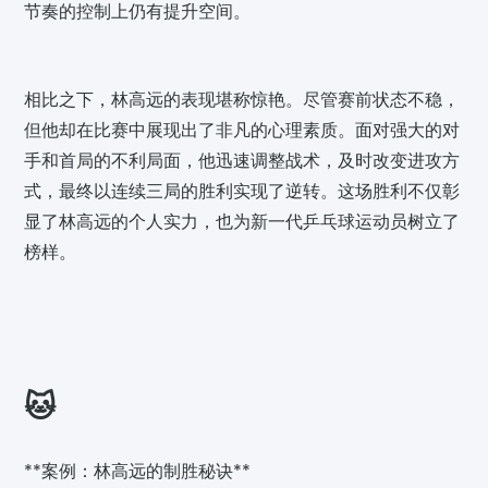
节奏的控制上仍有提升空间。
相比之下，林高远的表现堪称惊艳。尽管赛前状态不稳，
但他却在比赛中展现出了非凡的心理素质。面对强大的对
手和首局的不利局面，他迅速调整战术，及时改变进攻方
式，最终以连续三局的胜利实现了逆转。这场胜利不仅彰
显了林高远的个人实力，也为新一代乒乓球运动员树立了
榜样。
🐱
**案例：林高远的制胜秘诀**