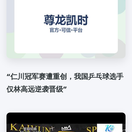
“仁川冠军赛遭重创，我国乒乓球选手
仅林高远逆袭晋级”