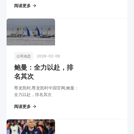
阅读更多
2026-02-06
公司动态
鲍曼：全力以赴，排
名其次
尊龙凯时,尊龙凯时中国官网,鲍曼：
全力以赴，排名其次
阅读更多