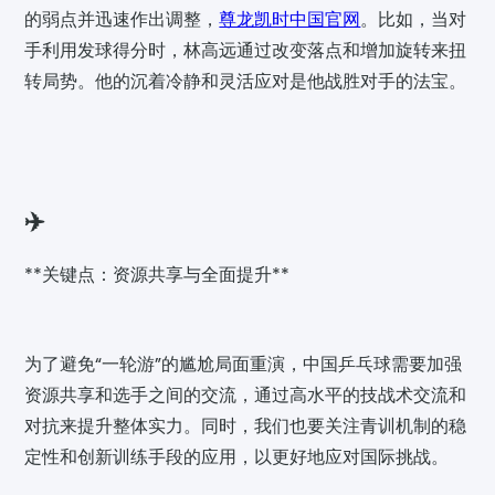
的弱点并迅速作出调整，
尊龙凯时中国官网
。比如，当对
手利用发球得分时，林高远通过改变落点和增加旋转来扭
转局势。他的沉着冷静和灵活应对是他战胜对手的法宝。
✈️
**关键点：资源共享与全面提升**
为了避免“一轮游”的尴尬局面重演，中国乒乓球需要加强
资源共享和选手之间的交流，通过高水平的技战术交流和
对抗来提升整体实力。同时，我们也要关注青训机制的稳
定性和创新训练手段的应用，以更好地应对国际挑战。