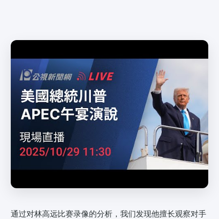
通过对林高远比赛录像的分析，我们发现他擅长观察对手